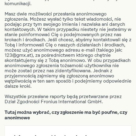
komunikacji.
TR
Masz dwie możliwości przesłania anonimowego
UK
zgłoszenia. Możesz wysłać tylko tekst wiadomości, nie
ZH
podając przy tym swojego imienia i nazwiska ani danych
kontaktowych. W takim przypadku niestety nie jesteśmy w
stanie poinformować Cię o podejmowanych przez nas
krokach i środkach. Jeśli chcesz, abyśmy kontaktowali się z
Tobą i informowali Cię o naszych działaniach i środkach,
możesz użyć anonimowego adresu e-mail (takiego jak:
123@gmx.at), za pośrednictwem którego chętnie
skontaktujemy się z Tobą anonimowo. W obu przypadkach
anonimowego zgłoszenia tożsamość użytkownika nie
może zostać przez nas zidentyfikowana. Jednak z
przyjemnością zajmiemy się zgłoszoną anonimowo
wątpliwością w ten sam sposób i podejmiemy odpowiednie
dalsze kroki.
Wszystkie przesłane raporty będą przetwarzane przez
Dział Zgodności Fronius International GmbH.
Tutaj można wybrać, czy zgłoszenie ma być poufne, czy
anonimowe