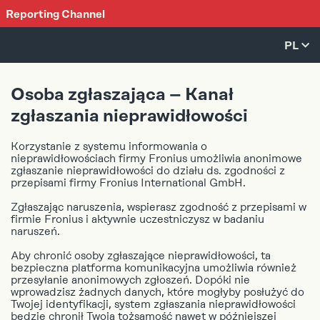
Reporting Channel
PL
CS
Osoba zgłaszająca – Kanał
DE
zgłaszania nieprawidłowości
EL
EN
Korzystanie z systemu informowania o
nieprawidłowościach firmy Fronius umożliwia anonimowe
ES
zgłaszanie nieprawidłowości do działu ds. zgodności z
przepisami firmy Fronius International GmbH.
FR
IT
Zgłaszając naruszenia, wspierasz zgodność z przepisami w
firmie Fronius i aktywnie uczestniczysz w badaniu
JA
naruszeń.
NO
Aby chronić osoby zgłaszające nieprawidłowości, ta
PL
bezpieczna platforma komunikacyjna umożliwia również
PT
przesyłanie anonimowych zgłoszeń. Dopóki nie
wprowadzisz żadnych danych, które mogłyby posłużyć do
SK
Twojej identyfikacji, system zgłaszania nieprawidłowości
będzie chronił Twoją tożsamość nawet w późniejszej
TH